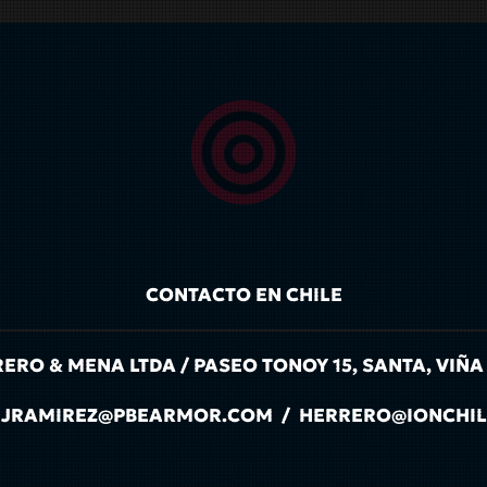
CONTACTO EN CHILE
RO & MENA LTDA / PASEO TONOY 15, SANTA, VIÑA
IL: JRAMIREZ@PBEARMOR.COM / HERRERO@IONCHI