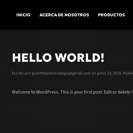
INICIO
ACERCA DE NOSOTROS
PRODUCTOS
Skip to main content
HELLO WORLD!
Escrito por
pointblankestrategia@gmail.com
en
junio 23, 2020
. Publ
Welcome to WordPress. This is your first post. Edit or delete it