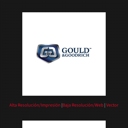
Alta Resolución/Impresión
|
Baja Resolución/Web
|
Vector