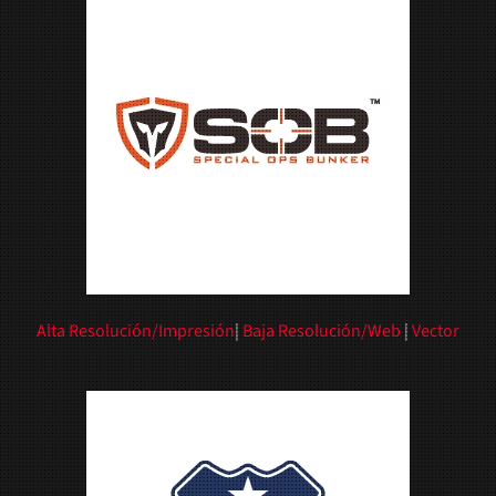
Alta Resolución/Impresión
|
Baja Resolución/Web
|
Vector