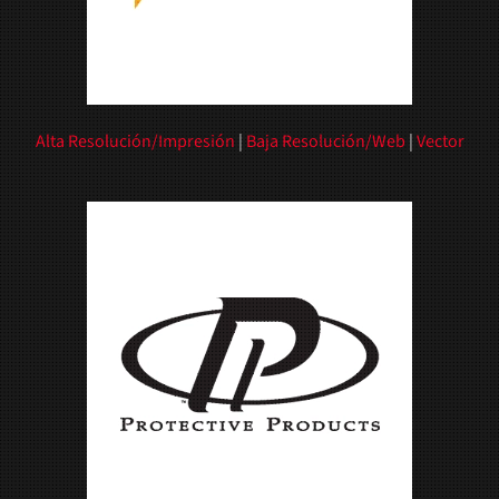
Alta Resolución/Impresión
|
Baja Resolución/Web
|
Vector