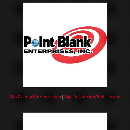
Alta Resolución/Impresión
|
Baja Resolución/Web
|
Vector