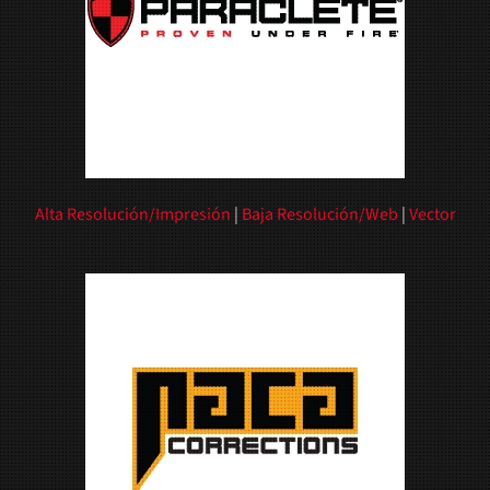
Alta Resolución/Impresión
|
Baja Resolución/Web
|
Vector