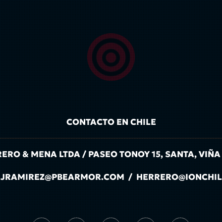
CONTACTO EN CHILE
RO & MENA LTDA / PASEO TONOY 15, SANTA, VIÑA
IL: JRAMIREZ@PBEARMOR.COM / HERRERO@IONCHI