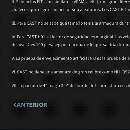
ll. Si bien los FITs son similares (VPAM vs NIJ), una gran difer
chalecos que elige el inspector son aleatorios. Los CAST FIT’
lll. Para CAST no se sabe qué tamaño tenía la armadura duran
lV. Para CAST H01, el factor de seguridad es marginal. Las ve
de nivel 2 es 100 pies/seg por encima de lo que saldría de un
V. La prueba de envejecimiento artificial NIJ es la prueba d
Vl. CAST no tiene una amenaza de gran calibre como NIJ (35
VII. Impactos de 44 mag a 3.0” del borde de la armadura en ch
ANTERIOR