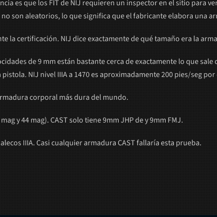
encia es que los FIT de NIJ requieren un inspector en el sitio para ver
s no son aleatorios, lo que significa que el fabricante elabora una 
te la certificación. NIJ dice exactamente de qué tamaño era la arma
locidades de 9 mm están bastante cerca de exactamente lo que sale d
a pistola. NIJ nivel IIIA a 1470 es aproximadamente 200 pies/seg por
e armadura corporal más dura del mundo.
7 mag y 44 mag). CAST solo tiene 9mm JHP de y 9mm FMJ.
alecos IIIA. Casi cualquier armadura CAST fallaría esta prueba.