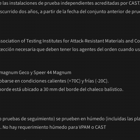
 de las instalaciones de prueba independientes acreditadas por CAST
urrido dos años, a partir de la fecha del conjunto anterior de pru
sociation of Testing Institutes for Attack-Resistant Materials and C
ección necesaria que deben tener los agentes del orden cuando usan
57 magnum Geco y Speer 44 Magnum
barse en condiciones calientes (+70C) y frías (-20C).
e borde está ubicado a 30 mm del borde del chaleco balístico.
ng o pruebas de seguimiento) se prueben en húmedo (incluidas las p
s. No hay requerimiento húmedo para VPAM o CAST