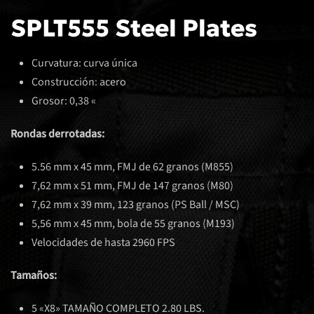
SPLT555 Steel Plates
Curvatura: curva única
Construcción: acero
Grosor: 0,38 «
Rondas derrotadas:
5.56 mm x 45 mm, FMJ de 62 granos (M855)
7,62 mm x 51 mm, FMJ de 147 granos (M80)
7,62 mm x 39 mm, 123 granos (PS Ball / MSC)
5,56 mm x 45 mm, bola de 55 granos (M193)
Velocidades de hasta 2960 FPS
Tamaños:
5 «X8» TAMAÑO COMPLETO 2.80 LBS.