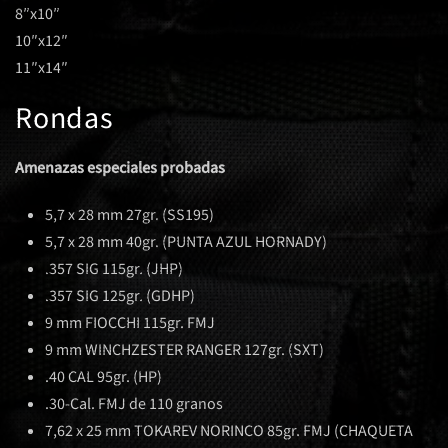
8″x10″
10″x12″
11″x14″
Rondas
Amenazas especiales probadas
5,7 x 28 mm 27gr. (SS195)
5,7 x 28 mm 40gr. (PUNTA AZUL HORNADY)
.357 SIG 115gr. (JHP)
.357 SIG 125gr. (GDHP)
9 mm FIOCCHI 115gr. FMJ
9 mm WINCHZESTER RANGER 127gr. (SXT)
.40 CAL 95gr. (HP)
.30-Cal. FMJ de 110 granos
7,62 x 25 mm TOKAREV NORINCO 85gr. FMJ (CHAQUETA