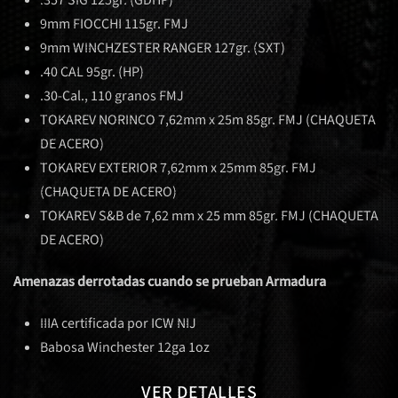
.357 SIG 125gr. (GDHP)
9mm FIOCCHI 115gr. FMJ
9mm WINCHZESTER RANGER 127gr. (SXT)
.40 CAL 95gr. (HP)
.30-Cal., 110 granos FMJ
TOKAREV NORINCO 7,62mm x 25m 85gr. FMJ (CHAQUETA
DE ACERO)
TOKAREV EXTERIOR 7,62mm x 25mm 85gr. FMJ
(CHAQUETA DE ACERO)
TOKAREV S&B de 7,62 mm x 25 mm 85gr. FMJ (CHAQUETA
DE ACERO)
Amenazas derrotadas cuando se prueban Armadura
IIIA certificada por ICW NIJ
Babosa Winchester 12ga 1oz
VER DETALLES