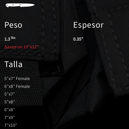
Peso
Espesor
lbs
1.3
0.35″
based on 10″x12″
Talla
5″x7″ Female
6″x8″ Female
5″x7″
5″x8″
6″x8″
7″x9″
7″x10″