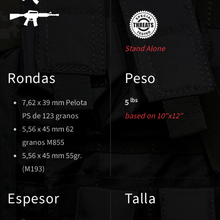
Stand Alone
Rondas
Peso
lbs
7,62 x 39 mm Pelota
5
PS de 123 granos
based on 10″x12″
5,56 x 45 mm 62
granos M855
5,56 x 45 mm 55gr.
(M193)
Espesor
Talla