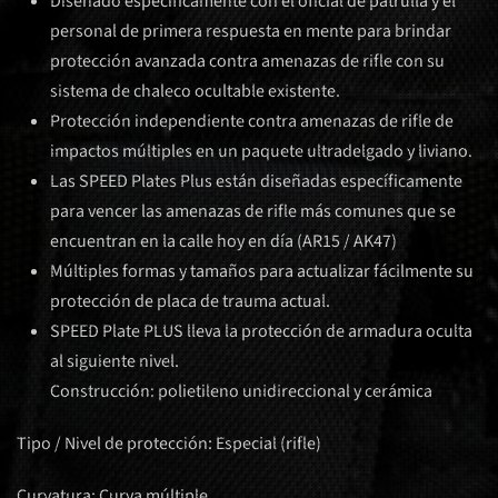
Diseñado específicamente con el oficial de patrulla y el
personal de primera respuesta en mente para brindar
protección avanzada contra amenazas de rifle con su
sistema de chaleco ocultable existente.
Protección independiente contra amenazas de rifle de
impactos múltiples en un paquete ultradelgado y liviano.
Las SPEED Plates Plus están diseñadas específicamente
para vencer las amenazas de rifle más comunes que se
encuentran en la calle hoy en día (AR15 / AK47)
Múltiples formas y tamaños para actualizar fácilmente su
protección de placa de trauma actual.
SPEED Plate PLUS lleva la protección de armadura oculta
al siguiente nivel.
Construcción: polietileno unidireccional y cerámica
Tipo / Nivel de protección: Especial (rifle)
Curvatura: Curva múltiple