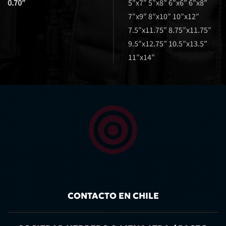
0.70″
5″x7″ 5″x8″ 6″x6″ 6″x8″
7″x9″ 8″x10″ 10″x12″
7.5″x11.75″ 8.75″x11.75″
9.5″x12.75″ 10.5″x13.5″
11″x14″
CONTACTO EN CHILE