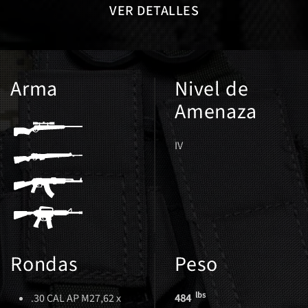
VER DETALLES
Arma
Nivel de
Amenaza
IV
Rondas
Peso
lbs
.30 CAL AP M27,62 x
484