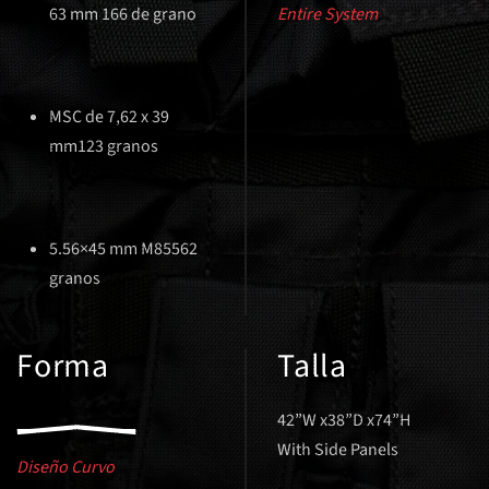
63 mm 166 de grano
Entire System
MSC de 7,62 x 39
mm123 granos
5.56×45 mm M85562
granos
Forma
Talla
42”W x38”D x74”H
With Side Panels
Diseño Curvo