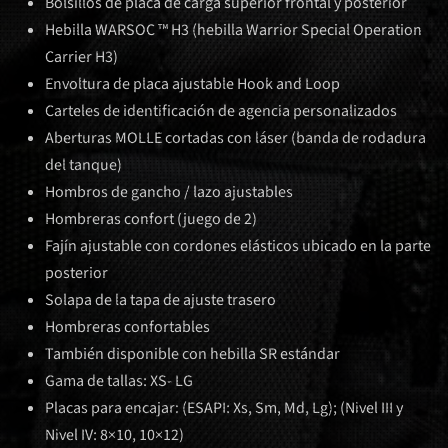
Bolsillos de placa de carga superior frontal y posterior
Hebilla WARSOC ™ H3 (hebilla Warrior Special Operation
Carrier H3)
Envoltura de placa ajustable Hook and Loop
Carteles de identificación de agencia personalizados
Aberturas MOLLE cortadas con láser (banda de rodadura
del tanque)
Hombros de gancho / lazo ajustables
Hombreras confort (juego de 2)
Fajín ajustable con cordones elásticos ubicado en la parte
posterior
Solapa de la tapa de ajuste trasero
Hombreras confortables
También disponible con hebilla SR estándar
Gama de tallas: XS- LG
Placas para encajar: (ESAPI: Xs, Sm, Md, Lg); (Nivel III y
Nivel IV: 8×10, 10×12)