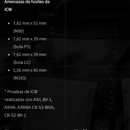
Amenazas de fusiles de
ICW
7,62 mm x 51 mm
(M80)
7,62 mm x 39 mm
(bola PS)
7,62 mm x 39 mm
(bola LC)
5,56 mm x 45 mm
(M193)
* Pruebas de ICW
realizadas con AXII, BII-1,
AXIIIA, AXBIIIA CB-S3-BIIIA,
CB-S2-BII-1