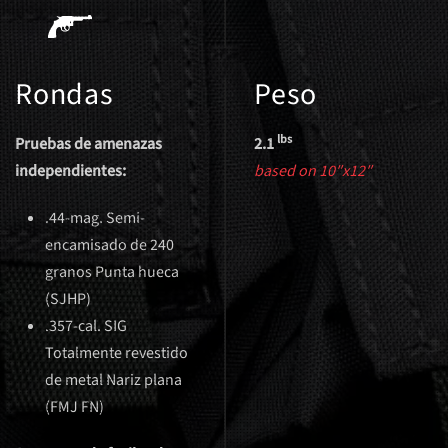
Rondas
Peso
lbs
Pruebas de amenazas
2.1
independientes:
based on 10″x12″
.44-mag. Semi-
encamisado de 240
granos Punta hueca
(SJHP)
.357-cal. SIG
Totalmente revestido
de metal Nariz plana
(FMJ FN)