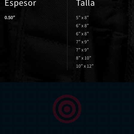
Espesor
Talla
0.50″
5” x 8”
6” x 8”
6” x 8”
7” x 9”
7” x 9”
8” x 10”
10” x 12”