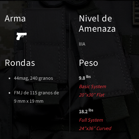
Arma
Nivel de
Amenaza
IIIA
Rondas
Peso
lbs
44mag, 240 granos
9.8
Basic System
FMJ de 115 granos de
20″x30″ Flat
9 mm x 19 mm
lbs
18.2
Full System
24″x36″ Curved