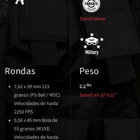
Stand Alone
Rondas
Peso
lbs
7,62 x 39 mm 123
2.2
granos (PS Ball / MSC)
based on 10″x12″
Velocidades de hasta
2250 FPS
5,56 x 45 mm Bola de
55 granos (M193)
Velocidades de hasta