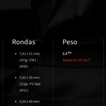
Rondas
Peso
lbs
7,62 x 51 mm
2.3
147gr. FMJ
based on 10″x12″
(M80)
7,62 x 39 mm
123gr. PS Ball
(MSC)
5,56 x 45 mm