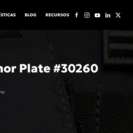
ÍSTICAS
BLOG
RECURSOS
or Plate #30260
eno