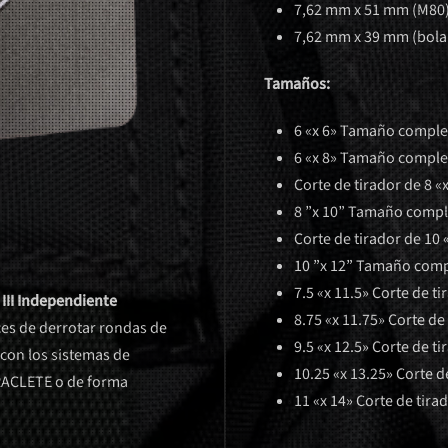
7,62 mm x 51 mm (M80
7,62 mm x 39 mm (bola
Tamaños:
6 «x 6» Tamaño complet
6 «x 8» Tamaño complet
Corte de tirador de 8 «x
8 ”x 10” Tamaño comple
Corte de tirador de 10 «
10 ”x 12” Tamaño compl
7.5 «x 11.5» Corte de ti
III Independiente
8.75 «x 11.75» Corte de 
ces de derrotar rondas de
9.5 «x 12.5» Corte de ti
n con los sistemas de
10.25 «x 13.25» Corte de
PARACLETE o de forma
11 «x 14» Corte de tirad