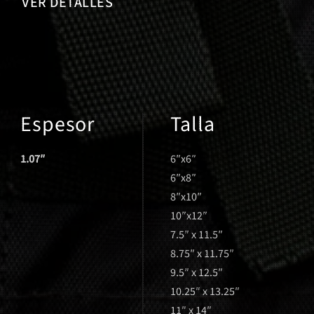
VER DETALLES
Espesor
Talla
1.07″
6″x6″
6″x8″
8″x10″
10″x12″
7.5″ x 11.5″
8.75″ x 11.75″
9.5″ x 12.5″
10.25″ x 13.25″
11″ x 14″