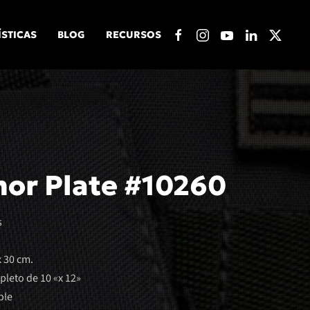
ÍSTICAS
BLOG
RECURSOS
or Plate #10260
s
x 30 cm.
leto de 10 «x 12»
ple