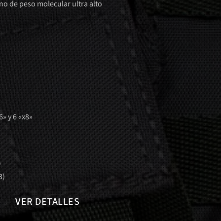
no de peso molecular ultra alto
» y 6 «x8»
)
3)
VER DETALLES