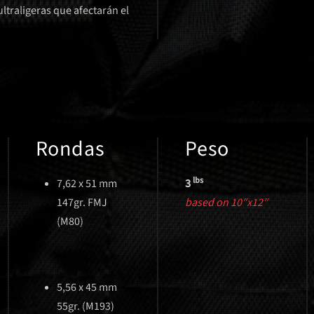
ultraligeras que afectarán el
Rondas
Peso
lbs
7,62 x 51 mm
3
147gr. FMJ
based on 10″x12″
(M80)
5,56 x 45 mm
55gr. (M193)