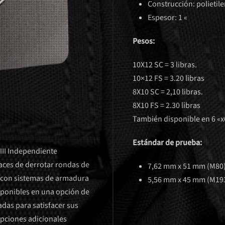
Construcción: polietile
Espesor: 1 «
Pesos:
10X12 SC = 3 libras.
10×12 FS = 3.20 libras
8X10 SC = 2,10 libras.
8X10 FS = 2.30 libras
También disponible en 6 «x6
Estándar de prueba:
III Independiente
aces de derrotar rondas de
7,62 mm x 51 mm (M80
ión con sistemas de armadura
5,56 mm x 45 mm (M19
sponibles en una opción de
das para satisfacer sus
opciones adicionales