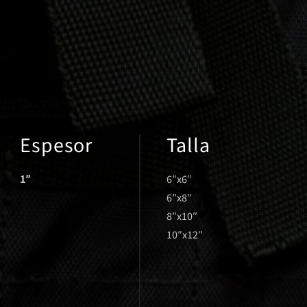
Espesor
Talla
1″
6″x6″
6″x8″
8″x10″
10″x12″