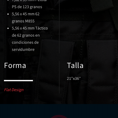
PS de 123 granos
5,56 x 45 mm 62
granos M855
5,56 x 45 mm Táctico
de 62 granos en
condiciones de
servidumbre
Forma
Talla
21″x36″
Flat Design