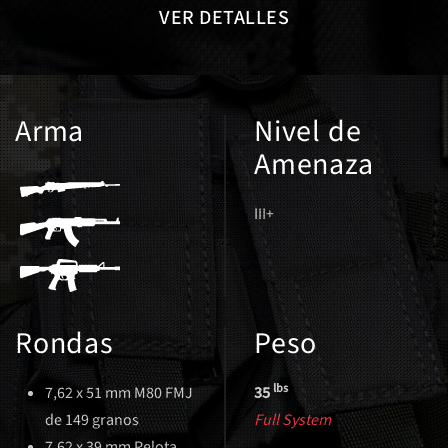
VER DETALLES
Arma
Nivel de
Amenaza
III+
Rondas
Peso
lbs
7,62 x 51 mm M80 FMJ
35
de 149 granos
Full System
7,62 x 39 mm Pelota